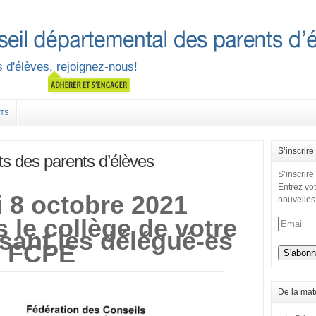
 d'élèves, rejoignez-nous!
TS
S’inscrire
ts des parents d’élèves
S’inscrire
Entrez vot
 8 octobre 2021
nouvelles
 le collège de votre
isant les délégué-es
FCPE
De la mat