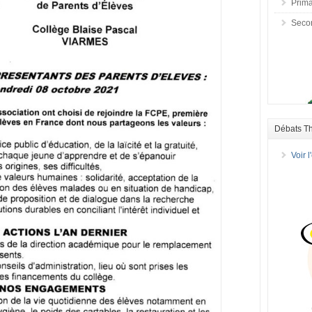
Prima
Seco
Débats T
Voir 