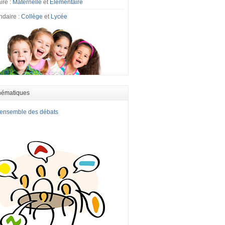
ire :
Maternelle
et
Elémentaire
ndaire :
Collège
et
Lycée
hématiques
l'ensemble des débats